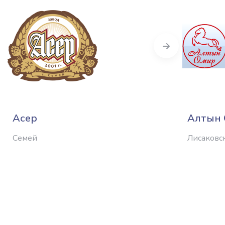
Next
Асер
Алтын
Семей
Лисаковс