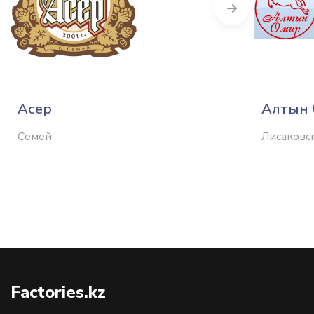
Next
Асер
Алтын
Семей
Лисаковс
Factories.kz