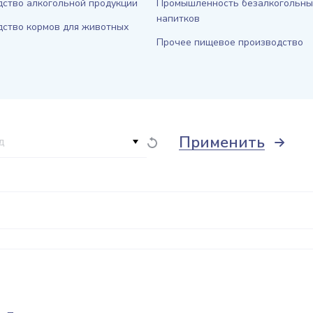
ство алкогольной продукции
Промышленность безалкогольны
напитков
дство кормов для животных
Прочее пищевое производство
Применить
д