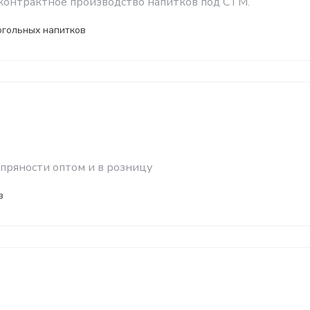
онтрактное производство напитков под СТМ.
огольных напитков
 пряности оптом и в розницу
в