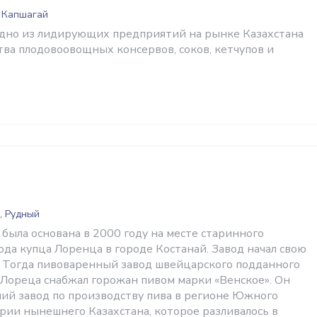
, Капшагай
дно из лидирующих предприятий на рынке Казахстана
тва плодовоовощных консервов, соков, кетчупов и
, Рудный
была основана в 2000 году на месте старинного
да купца Лоренца в городе Костанай. Завод начал свою
а. Тогда пивоваренный завод швейцарского подданного
Лореца снабжал горожан пивом марки «Венское». Он
ий завод по производству пива в регионе Южного
ории нынешнего Казахстана, которое разливалось в