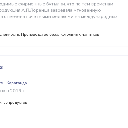
одимые фирменные бутылки, что по тем временам
родукция А.П.Лоренца завоевала мгновенную
ла отмечена почетными медалями на международных
ленность, Производство безалкогольных напитков
s
ть, Караганда
а в 2019 г.
мясопродуктов