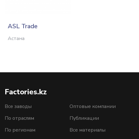
ASL Trade
Астана
Factories.kz
Все заводы
Оптовые компании
По отраслям
Публикации
По регионам
Все материалы