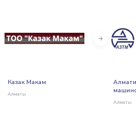
Next
Казак Макам
Алмати
машино
Алматы
Алматы