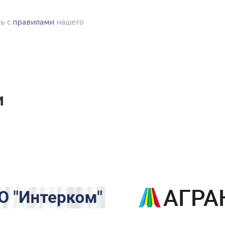
ь с
правилами
нашего
и