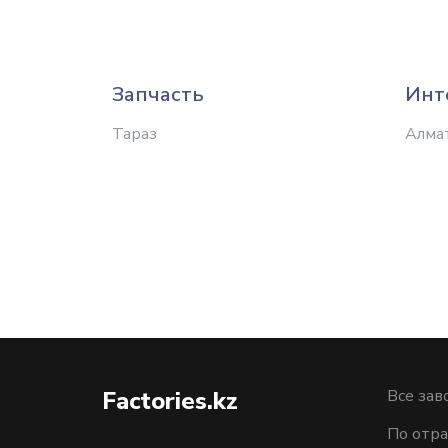
Запчасть
Инт
Тараз
Алма
Factories.kz
Все зав
По отра