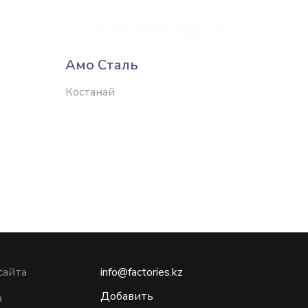
Амо Сталь
Yutu (
Костанай
Алматы
сайта
info@factories.kz
Добавить
а