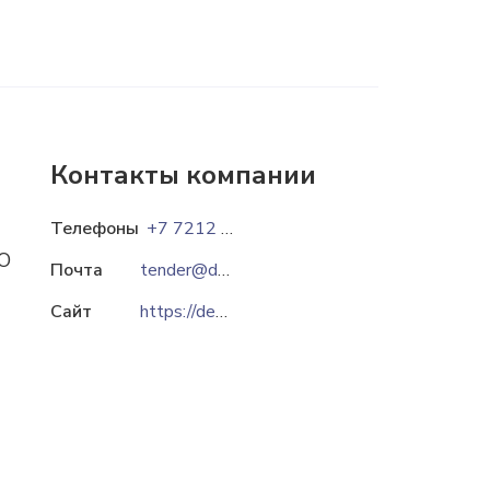
Контакты компании
Телефоны
+7 7212 94 03 14
ОО
Почта
tender@detalprom.kz
Сайт
https://detalprom.kz