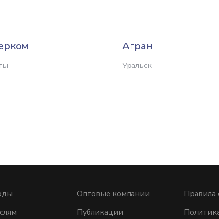
ерком
Агран
ты
Уральск
оды
Оптовые компании
Правила 
слям
Публикации
Политик