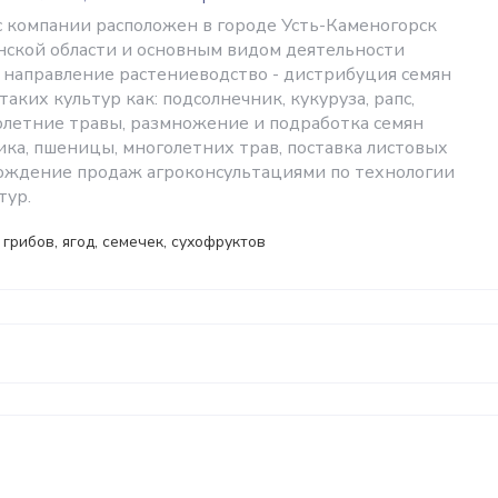
компании расположен в городе Усть-Каменогорск
нской области и основным видом деятельности
: направление растениеводство - дистрибуция семян
таких культур как: подсолнечник, кукуруза, рапс,
голетние травы, размножение и подработка семян
ика, пшеницы, многолетних трав, поставка листовых
ождение продаж агроконсультациями по технологии
тур.
грибов, ягод, семечек, сухофруктов