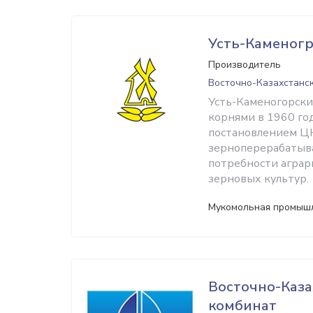
Усть-Каменог
Производитель
Восточно-Казахстанск
Усть-Каменогорск
корнями в 1960 год
постановлением ЦК
зерноперерабатыва
потребности аграр
зерновых культур.
Мукомольная промыш
Восточно-Каз
комбинат