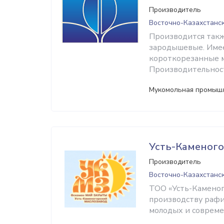
Производитель
Восточно-Казахстанск
Производится такж
зародышевые. Имее
короткорезанные м
Производительност
Мукомольная промышл
Усть-Каменого
Производитель
Восточно-Казахстанск
ТОО «Усть-Каменог
производству рафи
молодых и совреме