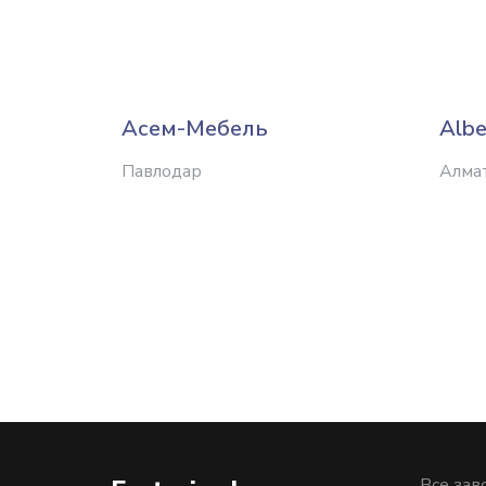
Асем-Мебель
Albe
Павлодар
Алма
Все зав