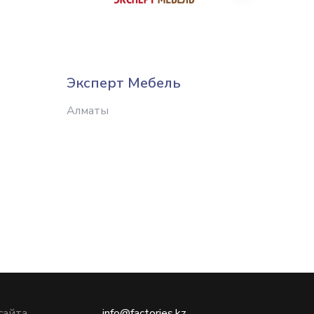
Эксперт Мебель
Kazcn
Алматы
Алматы
сайта
info@factories.kz