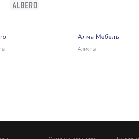
ro
Алма Мебель
ты
Алматы
оды
Оптовые компании
Правила 