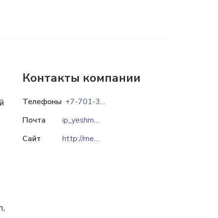
Контакты компании
Телефоны
+7-701-391-23-96
й
Почта
ip_yeshmurzayev@mail.ru
Сайт
http://mebel-shymkent.kz
л,