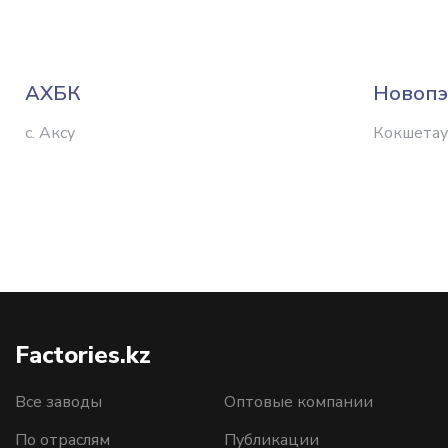
АХБК
Новопэ
с. Аксу
Кокшетау
Factories.kz
Все заводы
Оптовые компании
По отраслям
Публикации