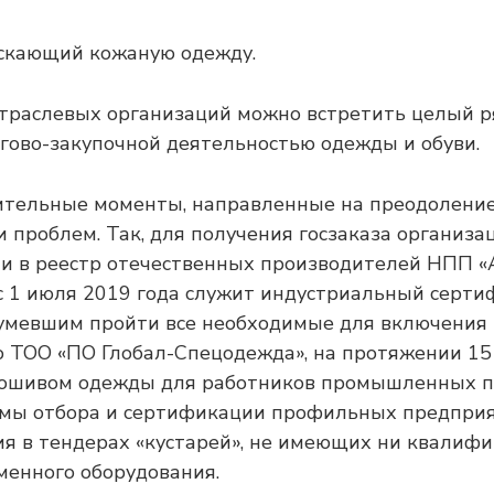
скающий кожаную одежду.
отраслевых организаций можно встретить целый 
ргово-закупочной деятельностью одежды и обуви.
жительные моменты, направленные на преодолен
и проблем. Так, для получения госзаказа организа
и в реестр отечественных производителей НПП «
с 1 июля 2019 года служит индустриальный серт
умевшим пройти все необходимые для включения 
о ТОО «ПО Глобал-Спецодежда», на протяжении 15
ошивом одежды для работников промышленных п
емы отбора и сертификации профильных предпри
тия в тендерах «кустарей», не имеющих ни квали
еменного оборудования.