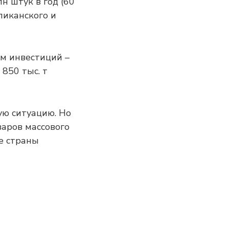
н штук в год (60
ликанского и
м инвестиций –
850 тыс. т
ую ситуацию. Но
варов массового
е страны