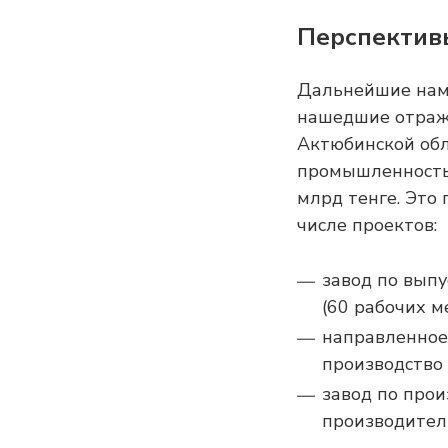
Перспектив
Дальнейшие наме
нашедшие отраже
Актюбинской обл
промышленностью
млрд тенге. Это
числе проектов:
завод по выпу
(60 рабочих ме
направленное
производство 
завод по про
производитель