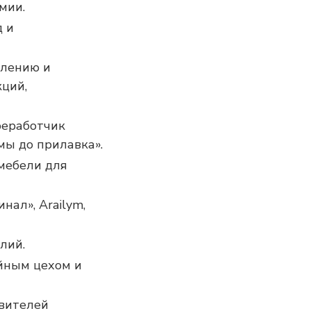
мии.
д и
влению и
кций,
реработчик
мы до прилавка».
мебели для
нал», Arailym,
лий.
йным цехом и
овителей