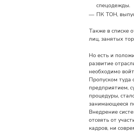
спецодежды.
ПК ТОН, выпу
Также в списке 
лиц, занятых то
Но есть и поло
развитие отрасл
необходимо войт
Пропуском туда 
предприятием, с
процедуры, стал
занимающееся п
Внедрение сист
отсеять от учас
кадров, ни совр