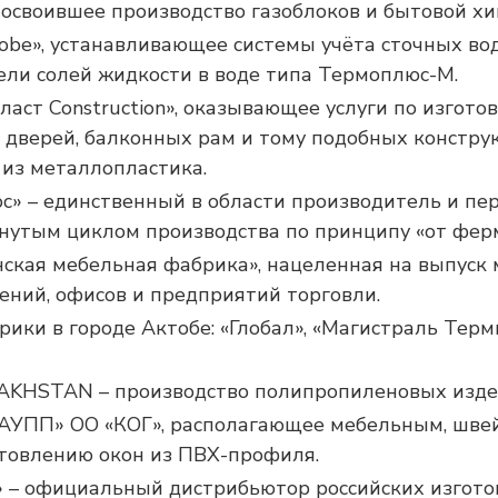
 освоившее производство газоблоков и бытовой хи
obe», устанавливающее системы учёта сточных во
ели солей жидкости в воде типа Термоплюс-М.
аст Construction», оказывающее услуги по изгото
 дверей, балконных рам и тому подобных констру
из металлопластика.
с» – единственный в области производитель и пе
кнутым циклом производства по принципу «от фер
ская мебельная фабрика», нацеленная на выпуск 
ний, офисов и предприятий торговли.
ки в городе Актобе: «Глобал», «Магистраль Терми
AKHSTAN – производство полипропиленовых изде
АУПП» ОО «КОГ», располагающее мебельным, шве
отовлению окон из ПВХ-профиля.
» – официальный дистрибьютор российских изгот