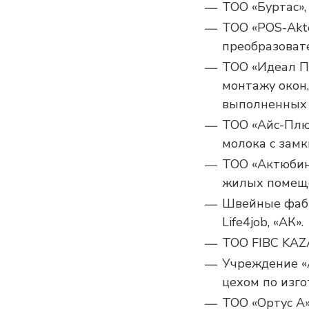
ТОО «Буртас»,
ТОО «POS-Akt
преобразоват
ТОО «Идеал Пл
монтажу окон,
выполненных 
ТОО «Айс-Плю
молока с зам
ТОО «Актюбин
жилых помеще
Швейные фабри
Life4job, «АК».
ТОО FIBC KAZ
Учреждение «
цехом по изг
ТОО «Ортус А