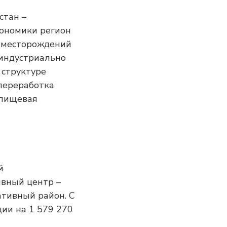
стан –
кономики регион
 месторождений
 индустриально
 структуре
переработка
 пищевая
й
вный центр –
ативный район. С
ции на 1 579 270