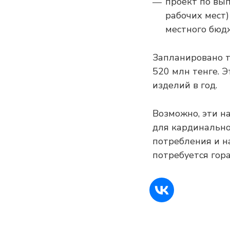
проект по вып
рабочих мест)
местного бюдж
Запланировано т
520 млн тенге. Э
изделий в год.
Возможно, эти н
для кардинально
потребления и н
потребуется гор