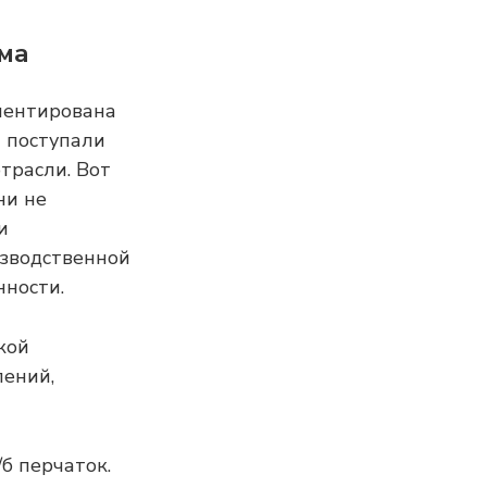
ма
ментирована
 поступали
трасли. Вот
ни не
и
изводственной
ности.
кой
ений,
б перчаток.