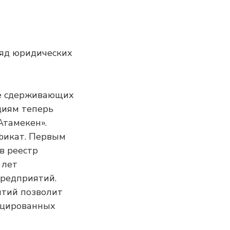
ряд юридических
ие сдерживающих
циям теперь
Атамекен».
ификат. Первым
в реестр
 лет
редприятий.
ятий позволит
фицированных