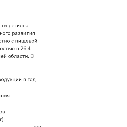
ти региона,
кого развития
стно с пищевой
остью в 26,4
ей области. В
родукции в год
иния
ов
);