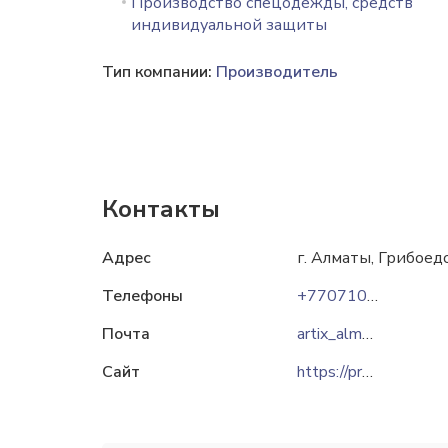
Производство спецодежды, средств
индивидуальной защиты
Тип компании:
Производитель
Контакты
Адрес
г. Алматы, Грибоед
Телефоны
+77071099060
Почта
artix_almaty@mail.ru
Сайт
https://promo-textile.kz