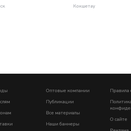
ск
Кокшетау
оды
Оптовые компании
Правила 
слям
Публикации
Политик
конфиде
ионам
Все материалы
О сайте
тавки
Наши баннеры
Реклама