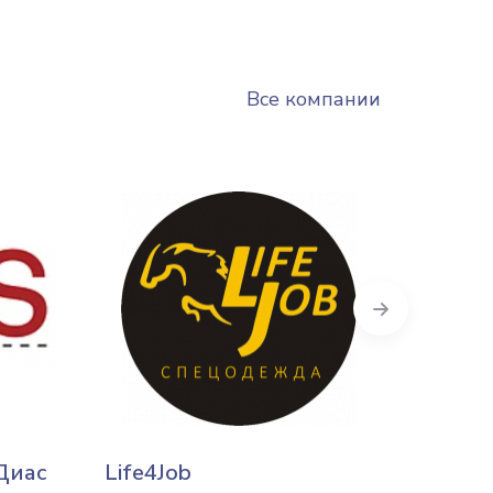
Все компании
Next
Диас
Life4Job
Ажар