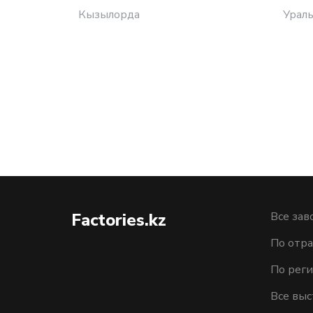
Кызылорда
Ураль
Factories.kz
Все зав
По отра
По рег
Все выс