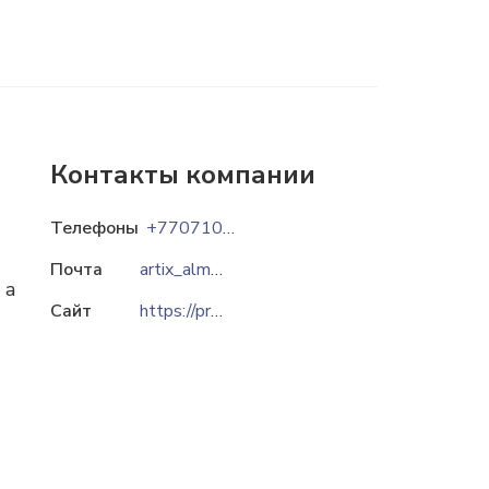
Контакты компании
Телефоны
+77071099060
Почта
artix_almaty@mail.ru
 а
Сайт
https://promo-textile.kz