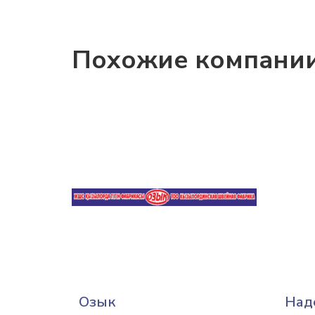
Похожие компани
Озык
Над