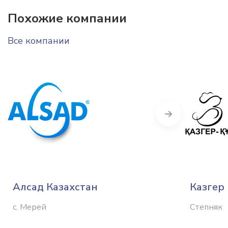
Похожие компании
Все компании
Next
Алсад Казахстан
Казгер 
с. Мерей
Степняк