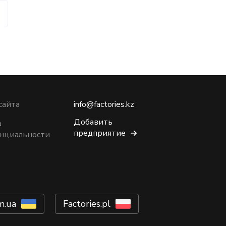
сайта
info@factories.kz
Добавить
а
предприятие
нциальности
m.ua
Factories.pl