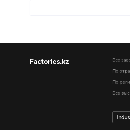
Factories.kz
Все зав
По отра
По рег
Все выс
Indus