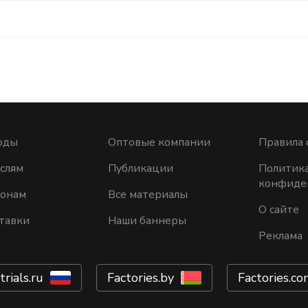
оды
Оптовые компании
Правила 
слям
Публикации
Политик
конфиде
ионам
Все материалы
О сайте
тавки
Наши баннеры
Реклама
trials.ru
Factories.by
Factories.co