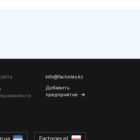
сайта
info@factories.kz
Добавить
а
предприятие
нциальности
m.ua
Factories.pl