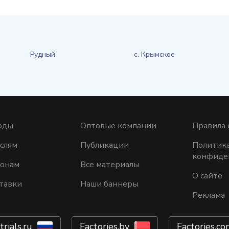
Рудный
с. Крымское
оды
Оптовые компании
Правила 
слям
Публикации
Политик
конфиде
ионам
Все материалы
О сайте
тавки
Наши баннеры
Реклама
trials.ru
Factories.by
Factories.co