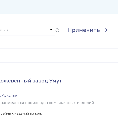
Применить
алык
кожевенный завод Умут
, Аркалык
 занимается производством кожаных изделий.
ерейных изделий из кож