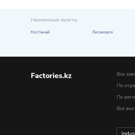
Населенные пункты
Костанай
Лисаковск
Factories.kz
Все зав
По отра
По рег
Все выс
Indus