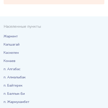
Населенные пункты
Жаркент
Капшагай
Каскелен
Конаев
п. Алгабас
п. Алмалыбак
п. Байтерек
п. Балпык-Би
п. Жармухамбет