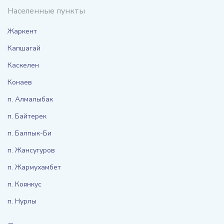
Населенные пункты
Жаркент
Капшагай
Каскелен
Конаев
п. Алмалыбак
п. Байтерек
п. Балпык-Би
п. Жансугуров
п. Жармухамбет
п. Коянкус
п. Нурлы