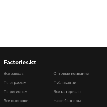
Factories.kz
Все заводы
Оптовые компании
По отраслям
Публикации
По регионам
Все материалы
Все выставки
Наши баннеры