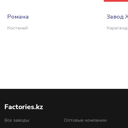
Романа
Завод 
Костанай
Караганд
Factories.kz
Все заводы
Оптовые компании