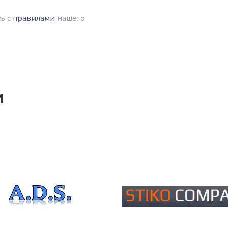
ь с
правилами
нашего
и