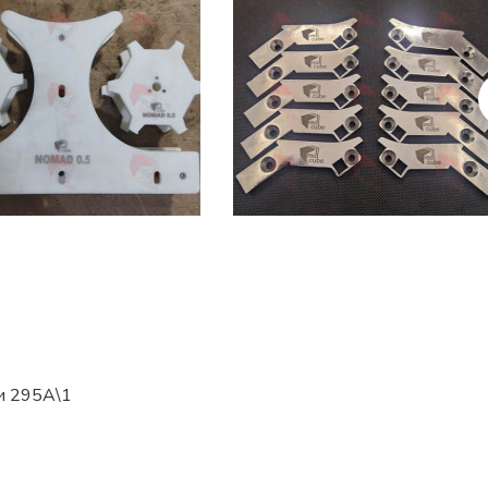
би 295А\1