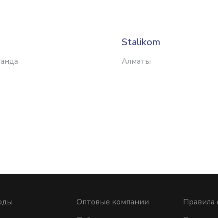
Stalikom
ганда
Алматы
оды
Оптовые компании
Правила 