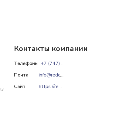
Контакты компании
Телефоны
+7 (747) 113 50 00
Почта
info@redcube.kz
Сайт
https://redcube.kz
из