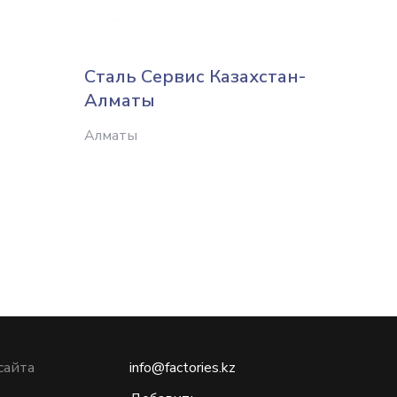
Сталь Сервис Казахстан-
Yutu (
Алматы
Алматы
Алматы
сайта
info@factories.kz