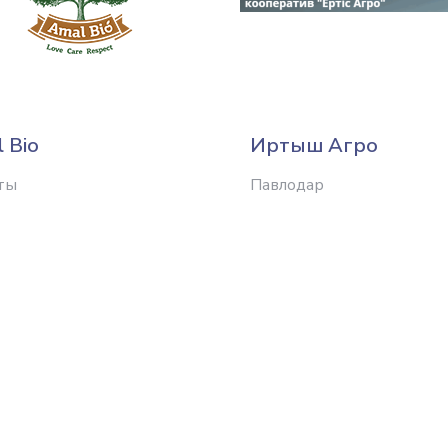
 Bio
Иртыш Агро
ты
Павлодар