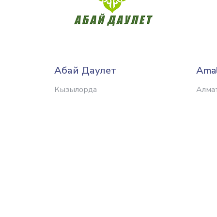
Абай Даулет
Аmal
Кызылорда
Алма