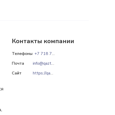
Контакты компании
Телефоны
+7 718 727-86-80
Почта
info@qaztomat.kz
Сайт
https://qaztomat.kz
ся
,