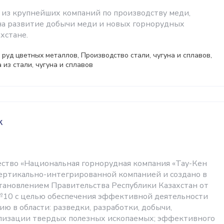
а из крупнейших компаний по производству меди,
а развитие добычи меди и новых горнорудных
хстане.
руд цветных металлов, Производство стали, чугуна и сплавов,
 из стали, чугуна и сплавов
к
тво «Национальная горнорудная компания «Тау-Кен
вертикально-интегрированной компанией и создано в
становлением Правительства Республики Казахстан от
 №10 с целью обеспечения эффективной деятельности
ю в области: разведки, разработки, добычи,
лизации твердых полезных ископаемых; эффективного