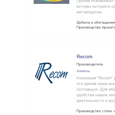
Группа «Казахмыс»
активы которого с
металлургии.
Добыча и обогащение 
Производство проката
Recom
Производитель
Алматы
Компания "Recom" р
это время наша ко
поставщик. Для об
удобства наших кл
деятельности и ас
Производство стали, ч