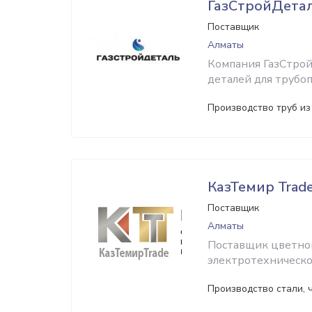
ГазСтройДета
Поставщик
Алматы
Компания ГазСтрой
деталей для трубо
Производство труб из 
КазТемир Trad
Поставщик
Алматы
Поставщик цветног
электротехническо
Производство стали, 