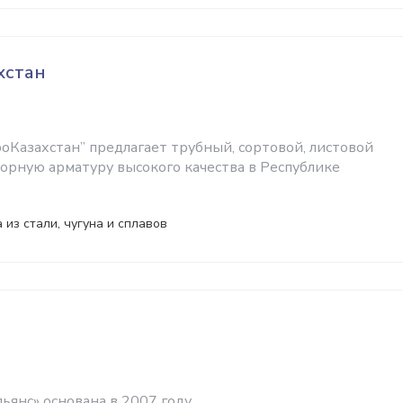
хстан
оКазахстан” предлагает трубный, сортовой, листовой
порную арматуру высокого качества в Республике
 из стали, чугуна и сплавов
янс» основана в 2007 году.