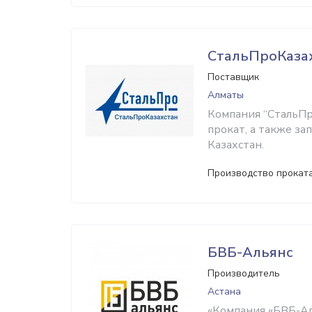
СтальПроКаза
Поставщик
Алматы
Компания “СтальПр
прокат, а также за
Казахстан.
Производство проката
БВБ-Альянс
Производитель
Астана
«Компания «БВБ-Аль