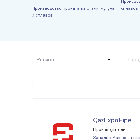
Производ
Производство проката из стали, чугуна
сплавов
и сплавов
Регион
Горо
QazExpoPipe
Производитель
Западно-Казахстанска