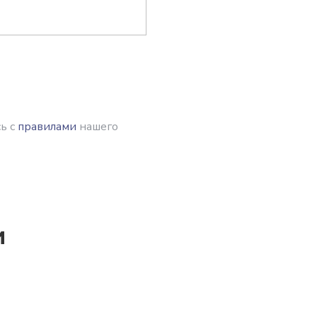
ь с
правилами
нашего
и