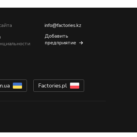
сайта
info@factories.kz
Добавить
а
предприятие
нциальности
m.ua
Factories.pl