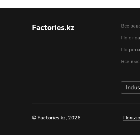
Factories.kz
Все зав
По отра
По рег
Все выс
Indus
© Factories.kz, 2026
Пользо