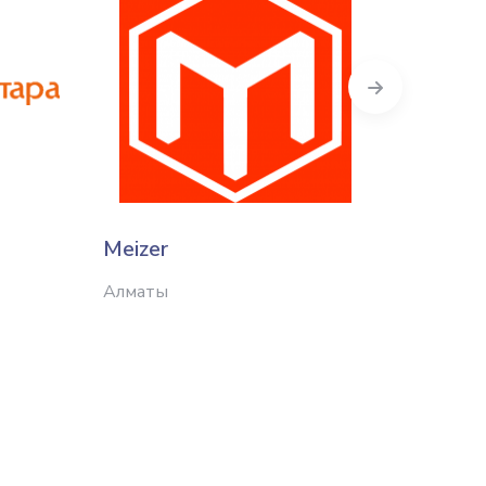
Next
Meizer
Holz 
Алматы
Алматы