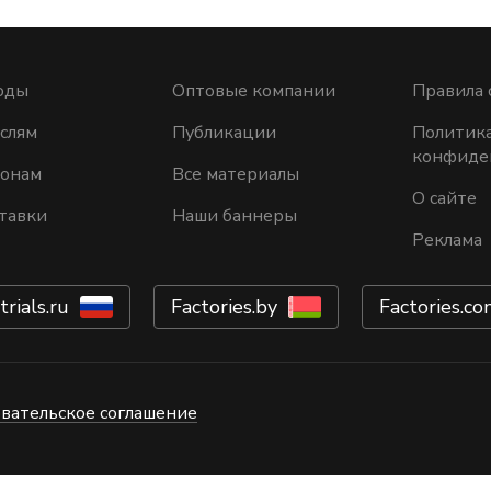
оды
Оптовые компании
Правила 
слям
Публикации
Политик
конфиде
ионам
Все материалы
О сайте
тавки
Наши баннеры
Реклама
trials.ru
Factories.by
Factories.co
вательское соглашение