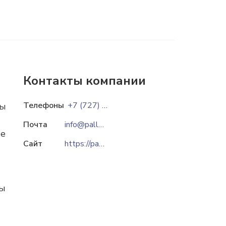
Контакты компании
Телефоны
+7 (727) 327 87 27
ры
Почта
info@pallety.kz
ые
Сайт
https://pallety.kz
мы