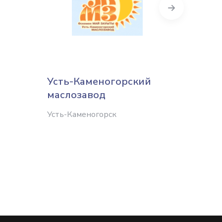
Next
Усть-Каменогорский
Восто
маслозавод
Усть-К
Усть-Каменогорск