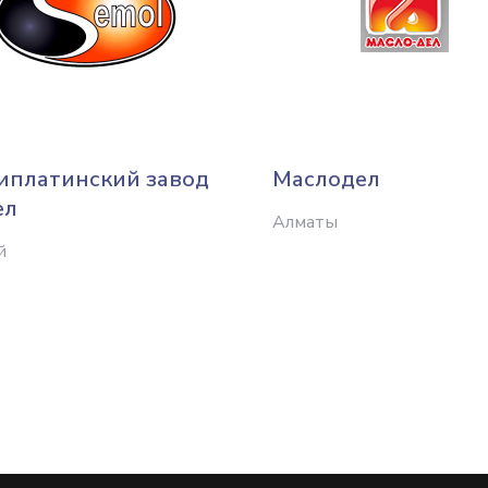
иплатинский завод
Маслодел
ел
Алматы
й