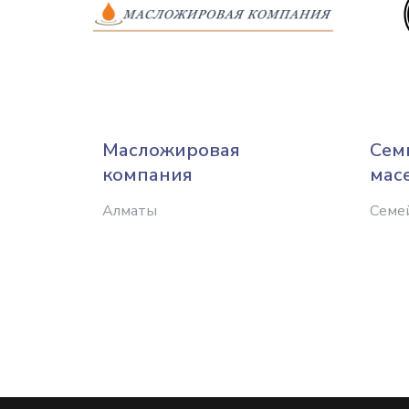
Масложировая
Сем
компания
мас
Алматы
Семе