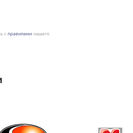
ь с
правилами
нашего
и