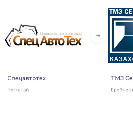
Next
Спецавтотех
ТМЗ Се
Костанай
Ереймен