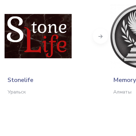
Next
Stonelife
Memory
Уральск
Алматы