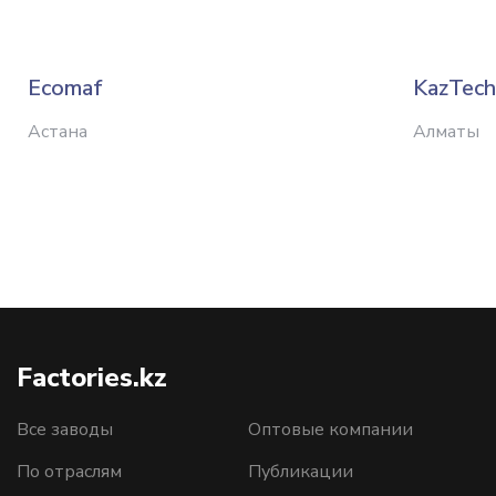
Ecomaf
KazTech
Астана
Алматы
Factories.kz
Все заводы
Оптовые компании
По отраслям
Публикации