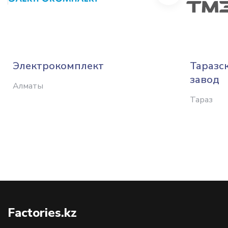
Электрокомплект
Таразс
завод
Алматы
Тараз
Factories.kz