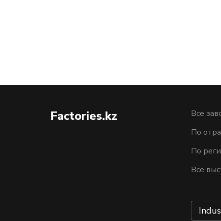
Factories.kz
Все зав
По отра
По рег
Все выс
Indus