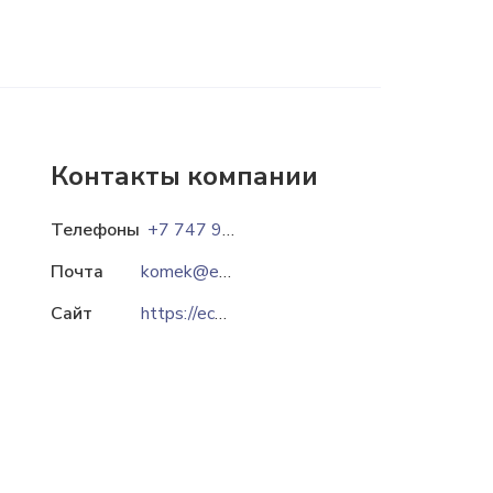
Контакты компании
Телефоны
+7 747 95 555 53
Почта
komek@ecoton.kz
Сайт
https://ecoton.kz