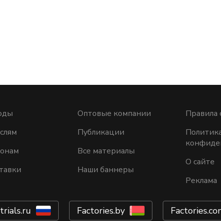
оды
Оптовые компании
Правила 
слям
Публикации
Политик
конфиде
ионам
Все материалы
О сайте
тавки
Наши баннеры
Реклама
trials.ru
Factories.by
Factories.co