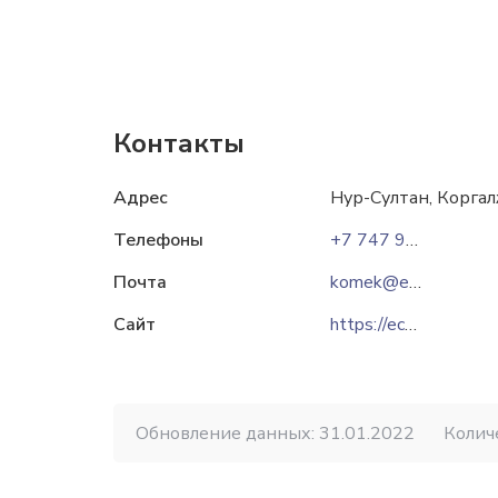
Контакты
Адрес
Нур-Султан, Коргал
Телефоны
+7 747 95 555 53
Почта
komek@ecoton.kz
Сайт
https://ecoton.kz
Обновление данных: 31.01.2022
Колич