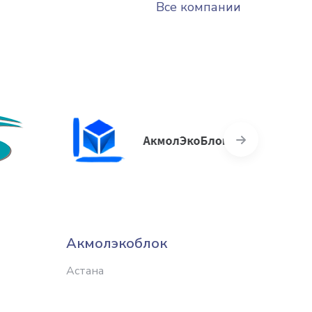
Все компании
Next
Акмолэкоблок
Актас
Астана
Астана