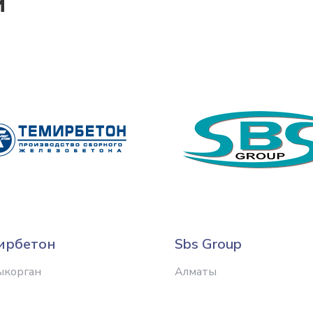
и
ирбетон
Sbs Group
ыкорган
Алматы