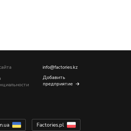
сайта
info@factories.kz
Добавить
а
предприятие
нциальности
m.ua
Factories.pl