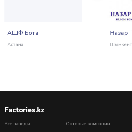
АШФ Бота
Назар-
Астана
Шымкен
Factories.kz
Все заводы
Оптовые компании