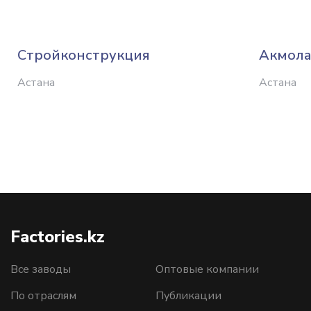
Стройконструкция
Акмола
Астана
Астана
Factories.kz
Все заводы
Оптовые компании
По отраслям
Публикации