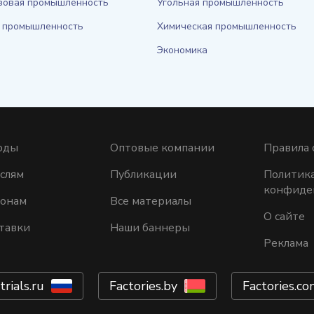
зовая промышленность
Угольная промышленность
 промышленность
Химическая промышленность
Экономика
оды
Оптовые компании
Правила 
слям
Публикации
Политик
конфиде
ионам
Все материалы
О сайте
тавки
Наши баннеры
Реклама
trials.ru
Factories.by
Factories.co