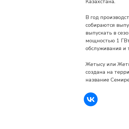
Казахстана.
В год производс
собираются выпу
выпускать в сез
мощностью 1 ГВт-
обслуживания и 
Жетысу или Жеты
создана на терр
название Семире