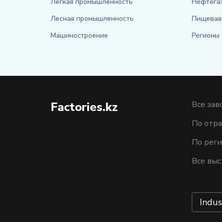
Легкая промышленность
Нефтега
Лесная промышленность
Пищевая
Машиностроение
Регионы
Factories.kz
Все зав
По отра
По рег
Все выс
Indus