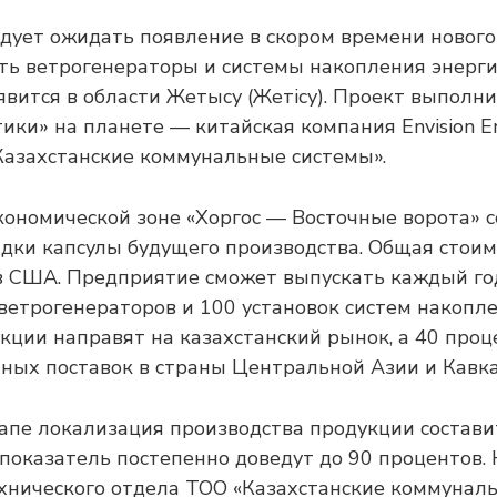
едует ожидать появление в скором времени нового
ть ветрогенераторы и системы накопления энерги
явится в области Жетысу (Жетісу). Проект выполн
ики» на планете — китайская компания Envision E
азахстанские коммунальные системы».
кономической зоне «Хоргос — Восточные ворота» с
дки капсулы будущего производства. Общая стои
в США. Предприятие сможет выпускать каждый го
ветрогенераторов и 100 установок систем накопле
кции направят на казахстанский рынок, а 40 проц
тных поставок в страны Центральной Азии и Кавка
апе локализация производства продукции состави
показатель постепенно доведут до 90 процентов. 
хнического отдела ТОО «Казахстанские коммунал