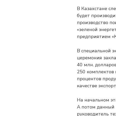
В Казахстане сл
будет производи
производство по
«зеленой энергет
предприятием «К
В специальной э
церемония закла
40 млн. долларо
250 комплектов 
процентов проду
качестве экспор
На начальном эт
А потом данный 
руководитель те