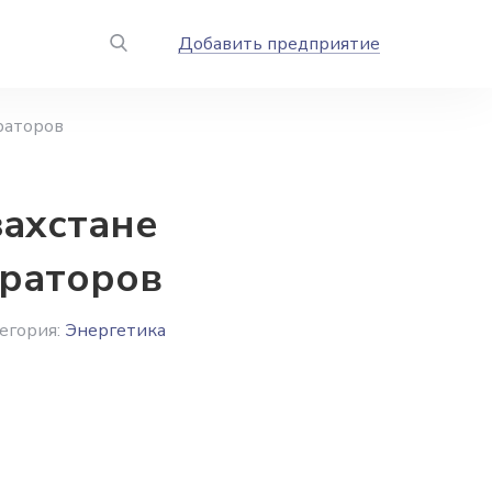
Добавить предприятие
раторов
захстане
ераторов
егория:
Энергетика