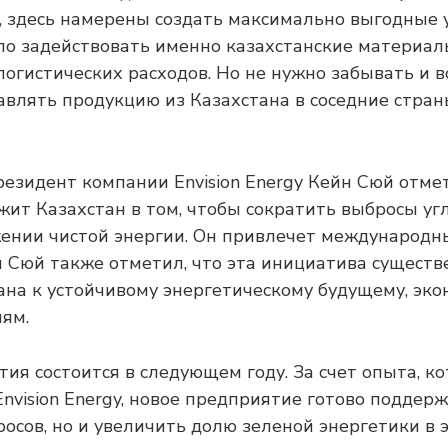
 здесь намерены создать максимально выгодные у
о задействовать именно казахстанские материалы
логистических расходов. Но не нужно забывать и 
равлять продукцию из Казахстана в соседние стра
езидент компании Envision Energy Кейн Сюй отмет
ит Казахстан в том, чтобы сократить выбросы угл
ении чистой энергии. Он привлечет международн
н Сюй также отметил, что эта инициатива существ
ана к устойчивому энергетическому будущему, эк
иям.
тия состоится в следующем году. За счет опыта, к
nvision Energy, новое предприятие готово поддер
осов, но и увеличить долю зеленой энергетики в 