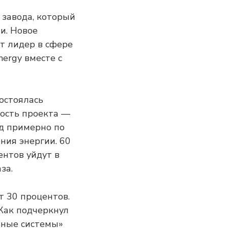
 завода, который
и. Новое
ит лидер в сфере
nergy вместе с
остоялась
мость проекта —
д примерно по
ния энергии. 60
ентов уйдут в
за.
т 30 процентов.
Как подчеркнул
ьные системы»