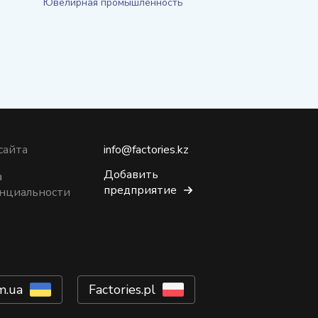
Ювелирная промышленность
сайта
info@factories.kz
Добавить
а
предприятие
нциальности
m.ua
Factories.pl