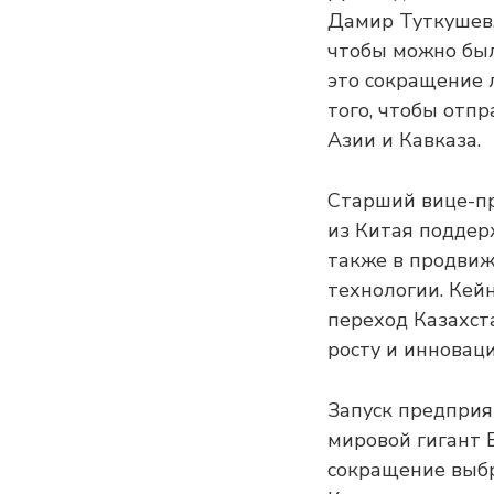
Дамир Туткушев,
чтобы можно был
это сокращение 
того, чтобы отп
Азии и Кавказа.
Старший вице-пр
из Китая поддерж
также в продвиж
технологии. Кей
переход Казахст
росту и инновац
Запуск предприя
мировой гигант E
сокращение выбр