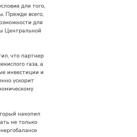
словия для того,
. Прежде всего,
возможности для
ны Центральной
ил, что партнер
екислого газа, а
ые инвестиции и
енно ускорит
ономическому
оторый накопил
жать не только
энергобалансе