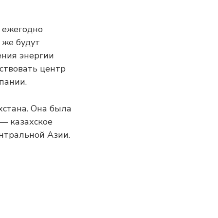
ь ежегодно
 же будут
ения энергии
йствовать центр
пании.
хстана. Она была
 — казахское
ентральной Азии.