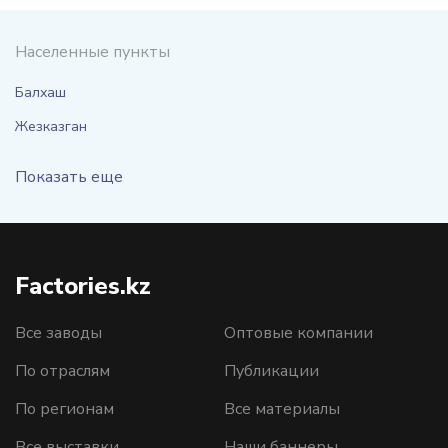
Населенные пункты
Балхаш
Жезказган
Показать еще
Factories.kz
Все заводы
Оптовые компании
По отраслям
Публикации
По регионам
Все материалы
Все выставки
Наши баннеры