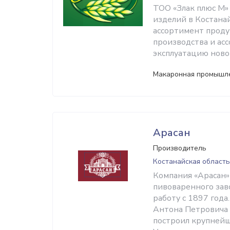
ТОО «Злак плюс М»
изделий в Костана
ассортимент проду
производства и ас
эксплуатацию ново
Макаронная промышл
Арасан
Производитель
Костанайская область
Компания «Арасан» 
пивоваренного заво
работу с 1897 год
Антона Петровича 
построил крупнейш