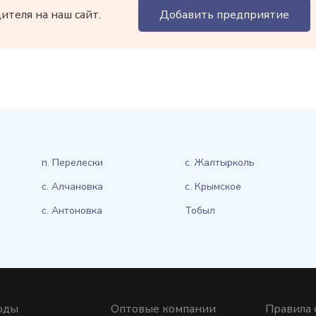
теля на наш сайт.
Добавить предприятие
п. Перелески
с. Жалтырколь
с. Алчановка
с. Крымское
с. Антоновка
Тобыл
оды
Оптовые компании
Правила 