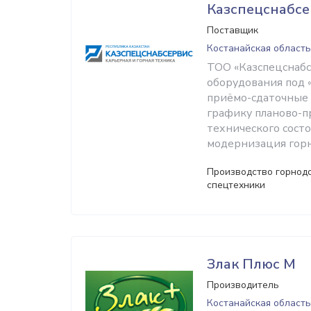
Казспецснабсе
Поставщик
Костанайская область
ТОО «Казспецснабс
оборудования под 
приёмо-сдаточные 
графику планово-п
технического сост
модернизация горн
Производство горнод
спецтехники
Злак Плюс М
Производитель
Костанайская область