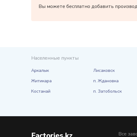
Вы можете бесплатно добавить производи
Населенные пункты
Аркалык
Лисаковск
Житикара
п. Ждановка
Костанай
п. Затобольск
Factories.kz
Все зав