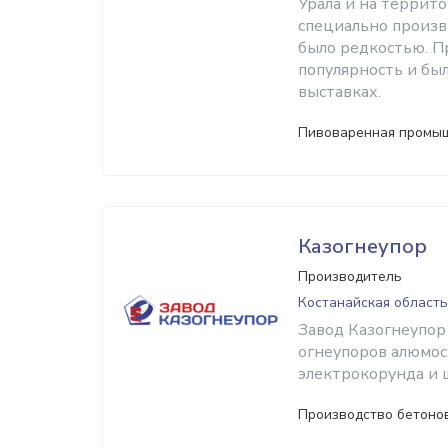
Урала и на террит
специально произв
было редкостью. П
популярность и бы
выставках.
Пивоваренная промыш
Казогнеупор
Производитель
Костанайская область
Завод Казогнеупор
огнеупоров алюмос
электрокорунда и 
Производство бетонов