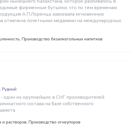
ории нынешнего Казахстана, которое разливалось в
одимые фирменные бутылки, что по тем временам
родукция А.П.Лоренца завоевала мгновенную
ла отмечена почетными медалями на международных
ленность, Производство безалкогольных напитков
, Рудный
 - один из крупнейших в СНГ производителей
иликатного состава на базе собственного
шамота.
 и растворов, Производство огнеупоров