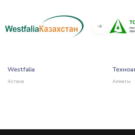
Next
Westfalia
Техноа
Астана
Алматы