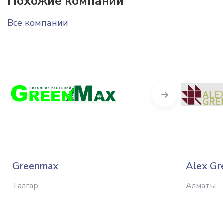
Похожие компании
Все компании
Next
Greenmax
Alex Gr
Талгар
Алматы