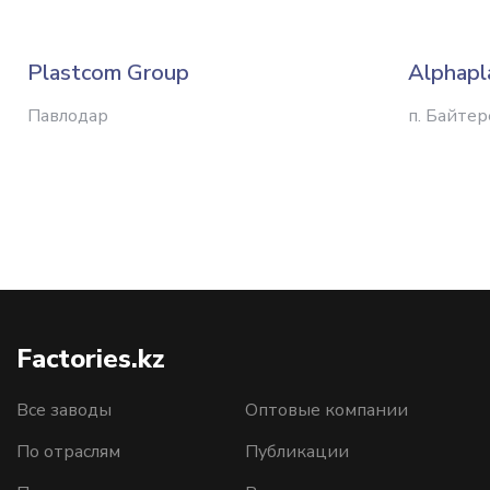
Plastcom Group
Alphapl
Павлодар
п. Байтер
Factories.kz
Все заводы
Оптовые компании
По отраслям
Публикации