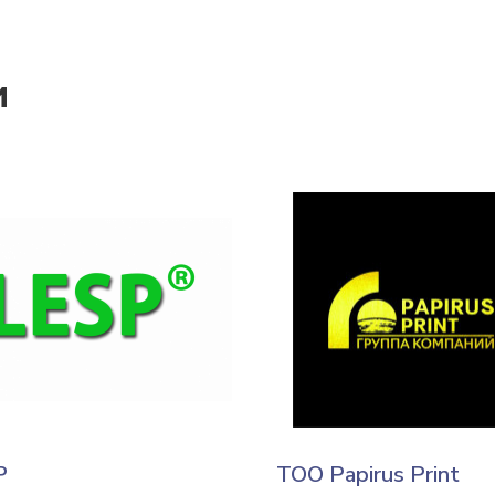
и
P
ТОО Papirus Print