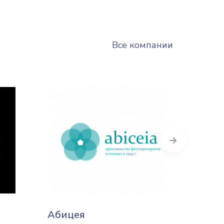
Все компании
Next
Абицея
Perfec