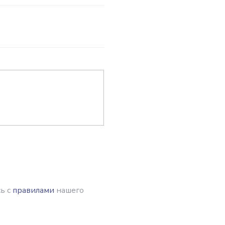
ь с
правилами
нашего