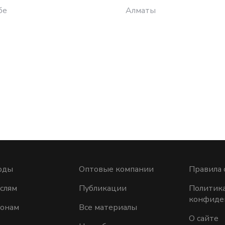
бе
Алматы
оды
Оптовые компании
Правила 
слям
Публикации
Политик
конфиде
ионам
Все материалы
О сайте