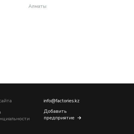
Алматы
Алматы
сайта
info@factories.kz
Добавить
а
предприятие
нциальности