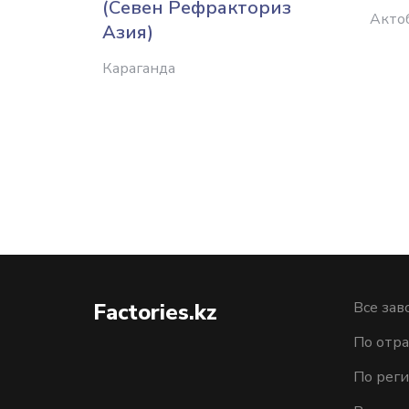
(Севен Рефракториз
Акто
Азия)
Караганда
Factories.kz
Все зав
По отра
По рег