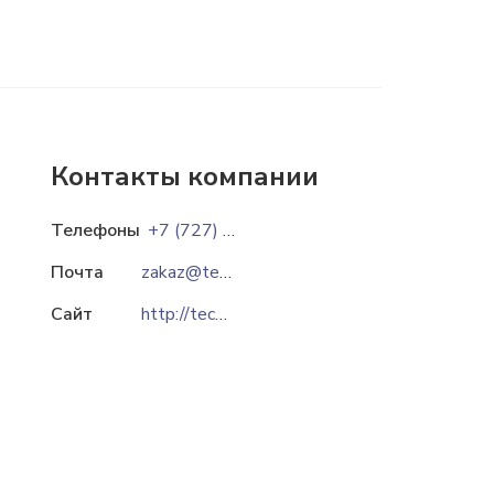
Контакты компании
Телефоны
+7 (727) 310-20-62
Почта
zakaz@technoprom.kz
Сайт
http://technoprom.kz