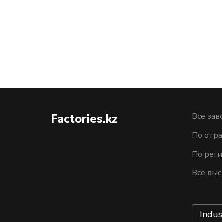
Factories.kz
Все зав
По отра
По рег
Все выс
Indus