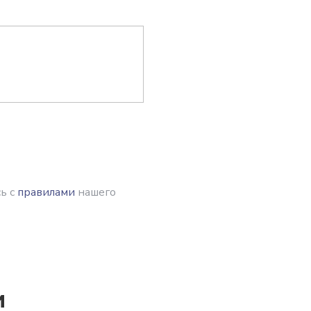
ь с
правилами
нашего
и