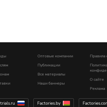
оды
Оптовые компании
Правила 
слям
Публикации
Политик
конфиде
ионам
Все материалы
О сайте
тавки
Наши баннеры
Реклама
trials.ru
Factories.by
Factories.co