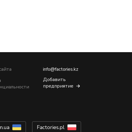
сайта
info@factories.kz
Добавить
а
предприятие
нциальности
m.ua
Factories.pl