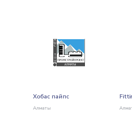
Хобас пайпс
Fitt
Алматы
Алма