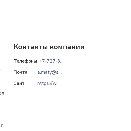
Контакты компании
Телефоны
+7-727-364-62-29
и
Почта
almaty@standartpark.ru
Сайт
https://www.standartpark.kz
ов
ии