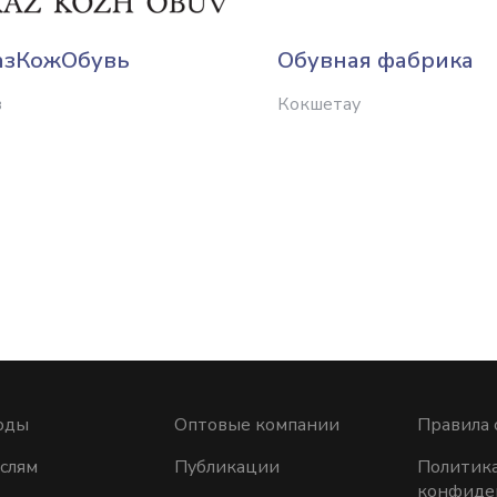
азКожОбувь
Обувная фабрика
з
Кокшетау
оды
Оптовые компании
Правила 
слям
Публикации
Политик
конфиде