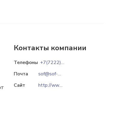
Контакты компании
Телефоны
+7(7222) 53-35-84
Почта
sof@sof-semey.com
Сайт
http://www.sof-semey.com
ют