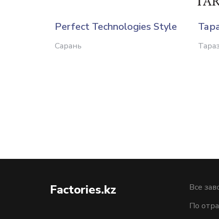
Perfect Technologies Style
Тар
Сарань
Тара
Factories.kz
Все зав
По отра