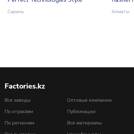
Сарань
Алматы
Factories.kz
Все заводы
Оптовые компании
По отраслям
Публикации
По регионам
Все материалы