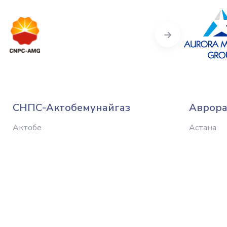
Next
СНПС-Актобемунайгаз
Аврора
Актобе
Астана