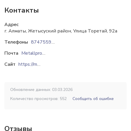
Контакты
Адрес
г. Алматы, Жетысуский район, ​Улица Торетай, 92а
Телефоны
87475599913
87718686666
Почта
Metallpro.1@mail.ru
Сайт
https://metallpro1.kz
Обновление данных: 03.03.2026
Количество просмотров: 552
Сообщить об ошибке
Отзывы