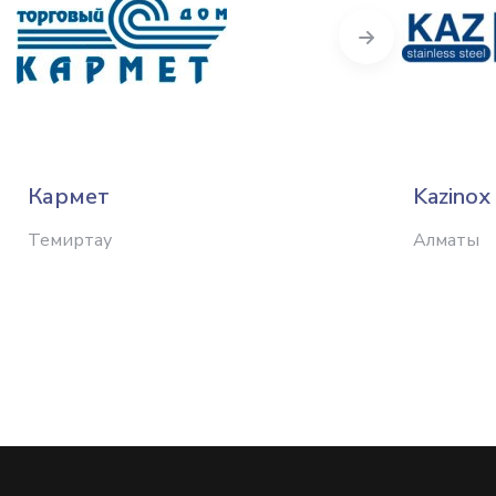
Next
Кармет
Kazinox
Темиртау
Алматы