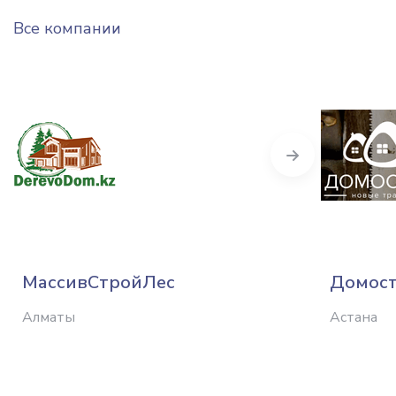
Все компании
Next
МассивСтройЛес
Домост
Алматы
Астана