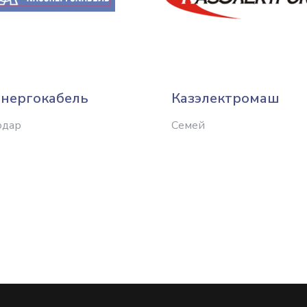
энергокабель
Казэлектромаш
одар
Семей