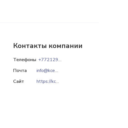
Контакты компании
Телефоны
+77212912500
Почта
info@kcep.kz
Сайт
https://kcep.kz