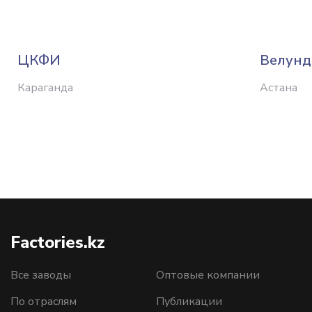
ЦКФИ
Велунд
Караганда
Астана
Factories.kz
Все заводы
Оптовые компании
По отраслям
Публикации