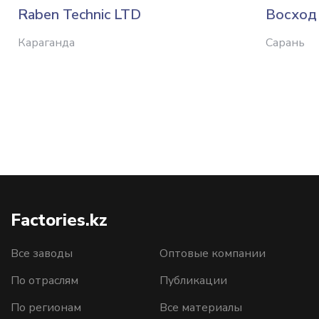
Raben Technic LTD
Восход
Караганда
Сарань
Factories.kz
Все заводы
Оптовые компании
По отраслям
Публикации
По регионам
Все материалы