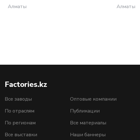
Алматы
Алматы
Factories.kz
Все заводы
Оптовые компании
По отраслям
Публикации
По регионам
Все материалы
Все выставки
Наши баннеры