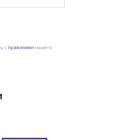
ь с
правилами
нашего
и