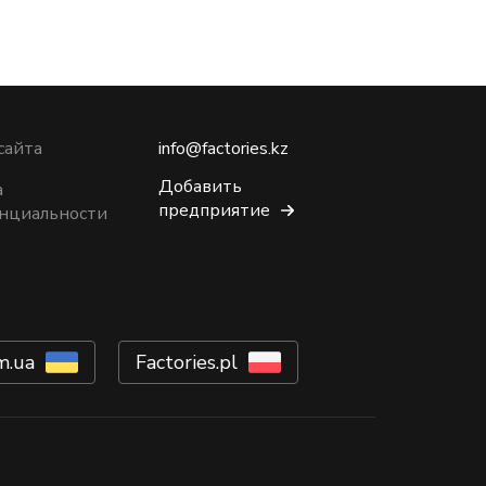
сайта
info@factories.kz
Добавить
а
предприятие
нциальности
m.ua
Factories.pl