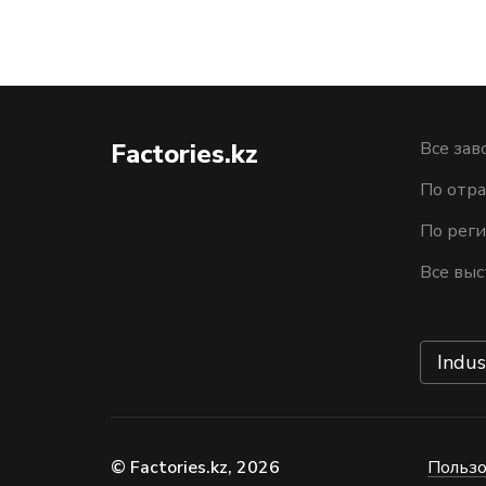
Factories.kz
Все зав
По отра
По рег
Все выс
Indus
© Factories.kz, 2026
Пользо