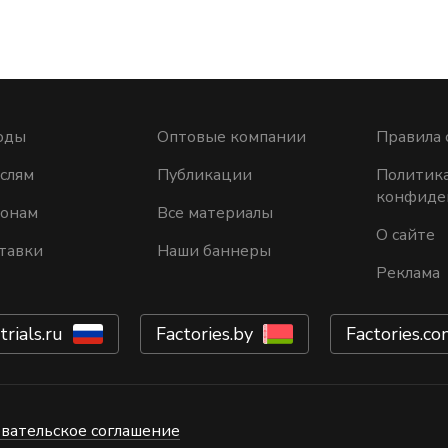
оды
Оптовые компании
Правила 
слям
Публикации
Политик
конфиде
ионам
Все материалы
О сайте
тавки
Наши баннеры
Реклама
trials.ru
Factories.by
Factories.co
вательское соглашение