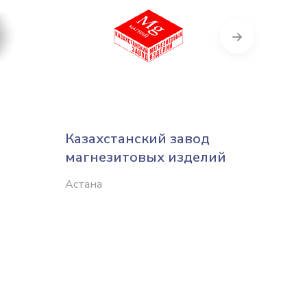
Next
Казахстанский завод
Строи
магнезитовых изделий
обору
пром
Астана
Казах
Астана