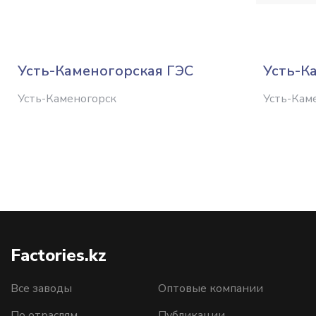
Усть-Каменогорская ГЭС
Усть-К
Усть-Каменогорск
Усть-Кам
Factories.kz
Все заводы
Оптовые компании
По отраслям
Публикации